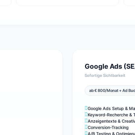
Google Ads (SE
Sofortige Sichtbarkeit
ab € 800/Monat + Ad Bu
Google Ads Setup & M
Keyword-Recherche & T
Anzeigentexte & Creati
Conversion-Tracking
A/B Testing & Optimier