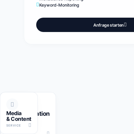
Keyword-Monitoring
Anfrage starten
Kommunikation
Digital
Media
& Content
&
& KI
Marketing
SERVICE
SERVICE
SERVICE