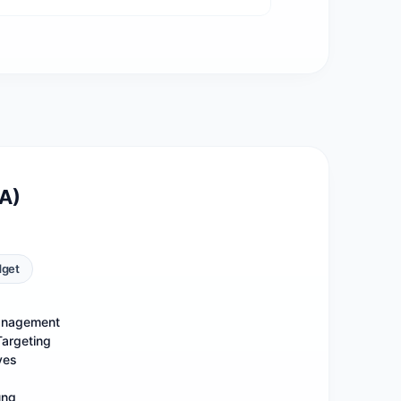
A)
dget
anagement
argeting
ves
ung