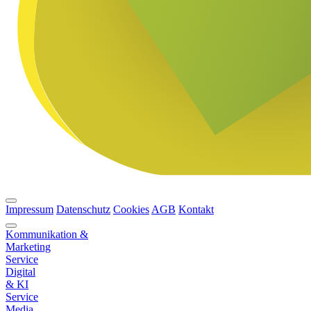
Impressum
Datenschutz
Cookies
AGB
Kontakt
Kommunikation &
Marketing
Service
Digital
& KI
Service
Media