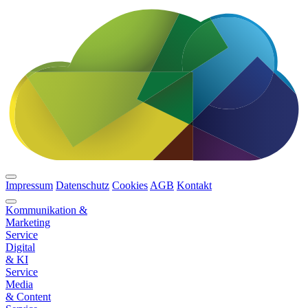
Impressum
Datenschutz
Cookies
AGB
Kontakt
Kommunikation &
Marketing
Service
Digital
& KI
Service
Media
& Content