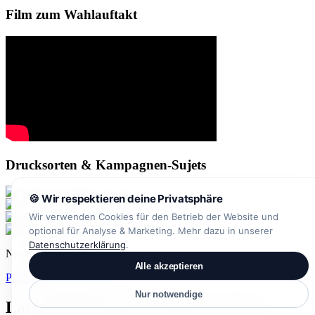
Film zum Wahlauftakt
Drucksorten & Kampagnen-Sujets
🍪 Wir respektieren deine Privatsphäre
Wir verwenden Cookies für den Betrieb der Website und
optional für Analyse & Marketing. Mehr dazu in unserer
Datenschutzerklärung
.
Nächstes Projekt
Alle akzeptieren
PODO Beach Website
→
Nur notwendige
Lass uns über dein Projekt sprechen.