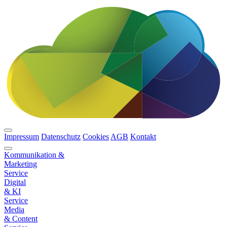
Impressum
Datenschutz
Cookies
AGB
Kontakt
Kommunikation &
Marketing
Service
Digital
& KI
Service
Media
& Content