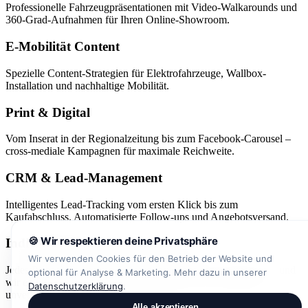
Professionelle Fahrzeugpräsentationen mit Video-Walkarounds und
360-Grad-Aufnahmen für Ihren Online-Showroom.
E-Mobilität Content
Spezielle Content-Strategien für Elektrofahrzeuge, Wallbox-
Installation und nachhaltige Mobilität.
Print & Digital
Vom Inserat in der Regionalzeitung bis zum Facebook-Carousel –
cross-mediale Kampagnen für maximale Reichweite.
CRM & Lead-Management
Intelligentes Lead-Tracking vom ersten Klick bis zum
Kaufabschluss. Automatisierte Follow-ups und Angebotsversand.
🍪 Wir respektieren deine Privatsphäre
Individuelle Beratung gewünscht?
Wir verwenden Cookies für den Betrieb der Website und
Jedes Projekt ist einzigartig. Erzählen Sie uns von Ihren Zielen und
optional für Analyse & Marketing. Mehr dazu in unserer
wir entwickeln eine maßgeschneiderte Lösung – transparent,
Datenschutzerklärung
.
unverbindlich und auf Augenhöhe.
Alle akzeptieren